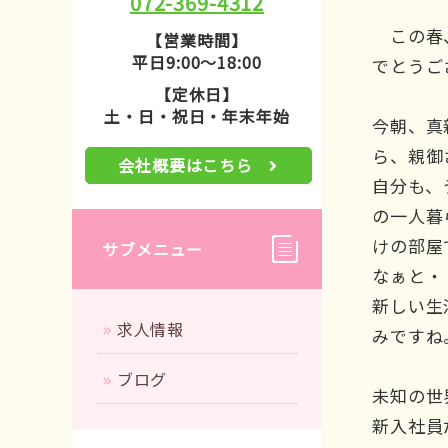
072-369-4312
この春、
【営業時間】
平日9:00～18:00
でとうご
【定休日】
土・日・祝日・年末年始
今朝、真
ら、親御
会社概要はこちら
自分も、
の一人暮
けの部屋
サブメニュー
なぁと・
新しい生
求人情報
みですね
ブログ
未知の世
新入社員