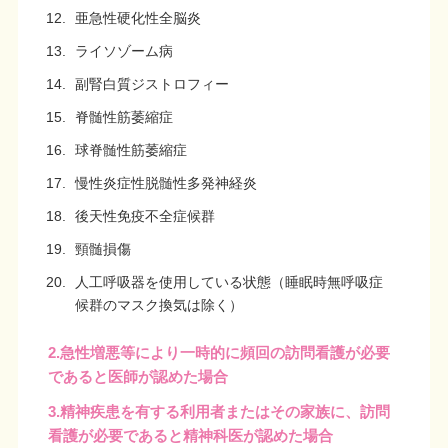
亜急性硬化性全脳炎
ライソゾーム病
副腎白質ジストロフィー
脊髄性筋萎縮症
球脊髄性筋萎縮症
慢性炎症性脱髄性多発神経炎
後天性免疫不全症候群
頸髄損傷
人工呼吸器を使用している状態（睡眠時無呼吸症
候群のマスク換気は除く）
2.急性増悪等により一時的に頻回の訪問看護が必要
であると医師が認めた場合
3.精神疾患を有する利用者またはその家族に、訪問
看護が必要であると精神科医が認めた場合