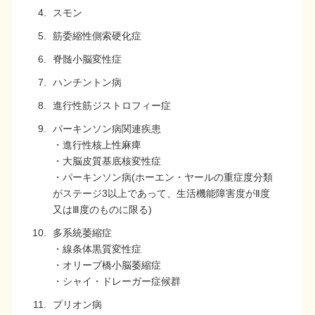
スモン
筋委縮性側索硬化症
脊髄小脳変性症
ハンチントン病
進行性筋ジストロフィー症
パーキンソン病関連疾患
・進行性核上性麻痺
・大脳皮質基底核変性症
・パーキンソン病(ホーエン・ヤールの重症度分類
がステージ3以上であって、生活機能障害度がⅡ度
又はⅢ度のものに限る)
多系統萎縮症
・線条体黒質変性症
・オリーブ橋小脳萎縮症
・シャイ・ドレーガー症候群
プリオン病