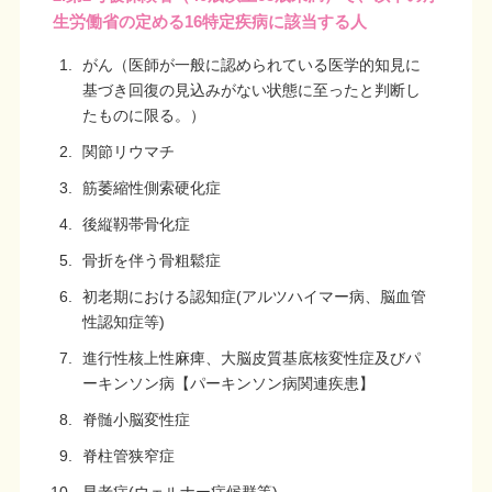
生労働省の定める16特定疾病に該当する人
がん（医師が一般に認められている医学的知見に
基づき回復の見込みがない状態に至ったと判断し
たものに限る。）
関節リウマチ
筋萎縮性側索硬化症
後縦靱帯骨化症
骨折を伴う骨粗鬆症
初老期における認知症(アルツハイマー病、脳血管
性認知症等)
進行性核上性麻痺、大脳皮質基底核変性症及びパ
ーキンソン病【パーキンソン病関連疾患】
脊髄小脳変性症
脊柱管狭窄症
早老症(ウェルナー症候群等)