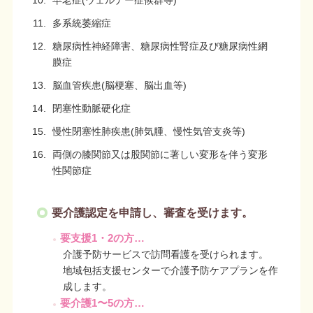
多系統萎縮症
糖尿病性神経障害、糖尿病性腎症及び糖尿病性網
膜症
脳血管疾患(脳梗塞、脳出血等)
閉塞性動脈硬化症
慢性閉塞性肺疾患(肺気腫、慢性気管支炎等)
両側の膝関節又は股関節に著しい変形を伴う変形
性関節症
要介護認定を申請し、審査を受けます。
要支援1・2の方…
介護予防サービスで訪問看護を受けられます。
地域包括支援センターで介護予防ケアプランを作
成します。
要介護1〜5の方…