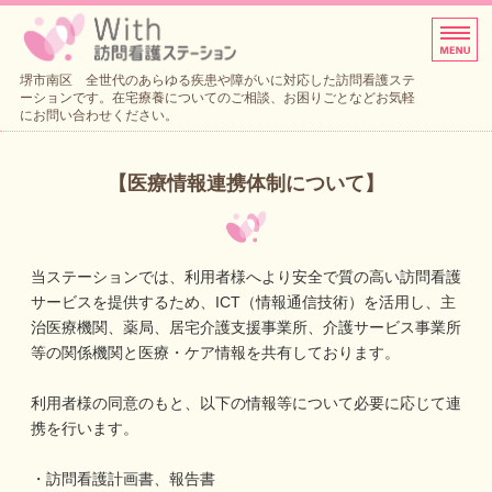
訪問看護サービス、リハビリテー
堺市南区 全世代のあらゆる疾患や障がいに対応した訪問看護ステ
ーションです。在宅療養についてのご相談、お困りごとなどお気軽
にお問い合わせください。
ホーム
【医療情報連携体制について】
サービス・料金案内
ご利用の流れ
当ステーションでは、利用者様へより安全で質の高い訪問看護
会社概要
サービスを提供するため、ICT（情報通信技術）を活用し、主
治医療機関、薬局、居宅介護支援事業所、介護サービス事業所
お問い合わせ
等の関係機関と医療・ケア情報を共有しております。
利用者様の同意のもと、以下の情報等について必要に応じて連
携を行います。
・訪問看護計画書、報告書